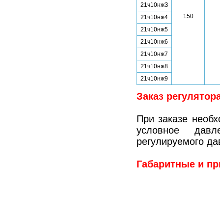
21ч10нжЗ
150
21ч10нж4
21ч10нж5
21ч10нж6
21ч10нж7
21ч10нж8
21ч10нж9
Заказ регулятор
При заказе необх
условное давл
регулируемого да
Габаритные и п