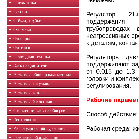
рычажный.
Пневматика
Насосы
Регулятор 21
поддержания
Стёкла, трубки
трубопроводах 
Счетчики
неагрессивных ср
Фильтры
к деталям, конта
Фитинги
Регуляторы дав
Приводная техника
поддерживают за
Электродвигатели
от 0,015 до 1,
Арматура общепромышленная
головки и коипле
Арматура вакуумная
регулирования.
Арматура газовая
Рабочие парамет
Арматура баллонная
Отопление, электрообогрев
Способ действия: 
Вентиляция
Рабочая среда: ж
Резервуарное оборудование
Пожарное оборудование