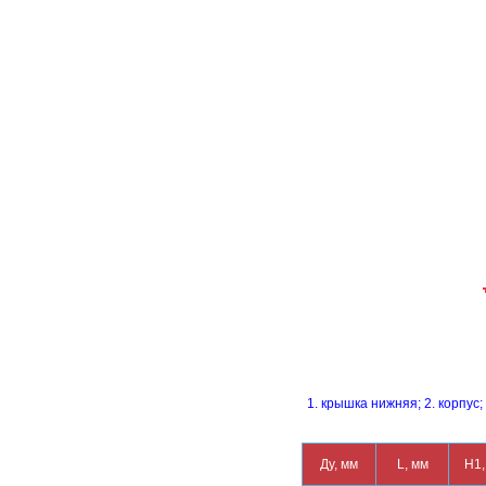
1. крышка нижняя; 2. корпус;
Ду, мм
L, мм
Н1,