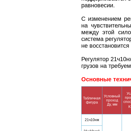
равновесии.
С изменением ре
на чувствительн
между этой сило
система регулято
не восстановится
Регулятор 21ч10н
грузов на требуе
Основные технич
Ус
Условный
про
Табличная
проход
спос
фигура
Ду, мм
K
21ч10нж