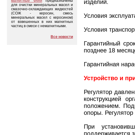
изделий.
магнитные ФММ
предназначены
для очистки минеральных масел и
смазочно-охлаждающих жидкостей
(СОЖ - керосин, смесь
Условия эксплуата
минеральных масел с керосином)
от взвешенных в них магнитных
частиц в смеси с немагнитными.
Условия транспор
Все новости
Гарантийный сро
позднее 18 месяц
Гарантийная нара
Устройство и пр
Регулятор давлен
конструкцией ор
положением. Под
опоры. Регулятор
При установив
поддерживается з