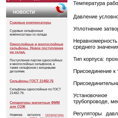
Температура рабо
НОВОСТИ
Давление условное
Судовые компенсаторы
Уплотнение затво
Судовые сильфонные
компенсаторы со склада
Неравномерност
Однослойные и многослойные
среднего значени
сильфоны. Новое поступление
на склад.
Тип корпуса: прох
Поступление партии однослойных
и многослойных сильфонов, а
также сильфонов с концевыми
Присоединение к 
деталями.
Сильфоны ГОСТ 21482-76
Присоединительны
Сильфоны однослойные по ГОСТ
21482-76.
Установочное 
трубопроводе, ме
Сепараторы магнитные ФММ
для СОЖ
Регуляторы дав
Новинка каталога
сепараторы