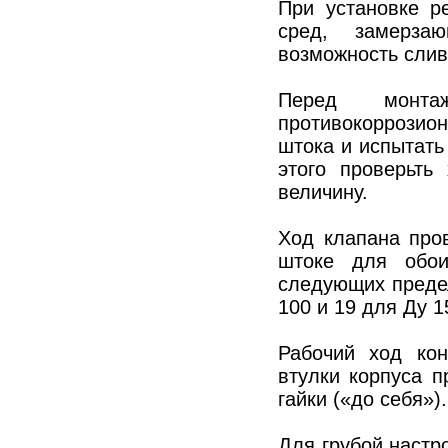
При установке р
сред, замерза
возможность слив
Перед монта
противокоррозион
штока и испытать
этого проверьть
величину.
Ход клапана про
штоке для обо
следующих предел
100 и 19 для Дy 1
Рабочий ход кон
втулки корпуса п
гайки («до себя»).
Для грубой настр