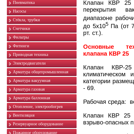
Клапан КВР 25 
Пневматика
перекрытия в
Насосы
диапазоне рабоч
Стёкла, трубки
5
до 5х10
Па (от 7
Счетчики
рт. ст.).
Фильтры
Основные тех
Фитинги
клапана КВР 25
Приводная техника
Электродвигатели
Клапан КВР-25
Арматура общепромышленная
климатическом 
категории размещ
Арматура вакуумная
- 69.
Арматура газовая
Арматура баллонная
Рабочая среда: в
Отопление, электрообогрев
Клапан КВР 25 
Вентиляция
взрыво-опасных п
Резервуарное оборудование
Пожарное оборудование