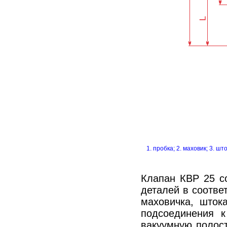
1. пробка; 2. маховик; 3. шт
Клапан КВР 25 с
деталей в соотве
маховичка, шток
подсоединения к
вакуумную полост