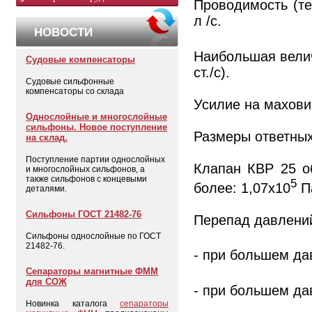
Проводимость (те
л /с.
НОВОСТИ
Наибольшая велич
Судовые компенсаторы
ст./c).
Судовые сильфонные
компенсаторы со склада
Усилие на маховик
Однослойные и многослойные
сильфоны. Новое поступление
Размеры ответных
на склад.
Поступление партии однослойных
Клапан КВР 25 о
и многослойных сильфонов, а
также сильфонов с концевыми
5
более: 1,07х10
Па
деталями.
Сильфоны ГОСТ 21482-76
Перепад давлений
Сильфоны однослойные по ГОСТ
21482-76.
- при большем да
Сепараторы магнитные ФММ
для СОЖ
- при большем да
Новинка каталога
сепараторы