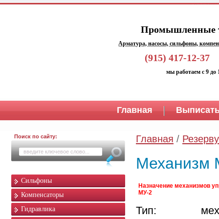
Промышленные т
Арматура, насосы, сильфоны, компен
(915) 417-1
мы работаем с 9 до 
Главная
Выписать
Поиск по сайту:
Главная
/
Резерву
Механизм 
Сильфоны
Назначение механизмов у
МУ-2
Компенсаторы
Тип: меха
Гидравлика