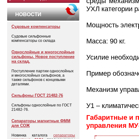
среды механизм
УХЛ категории р
НОВОСТИ
Мощность электр
Судовые компенсаторы
Судовые сильфонные
Масса: 90 кг.
компенсаторы со склада
Однослойные и многослойные
Усилие необходи
сильфоны. Новое поступление
на склад.
Поступление партии однослойных
Пример обозначе
и многослойных сильфонов, а
также сильфонов с концевыми
деталями.
Механизм управл
Сильфоны ГОСТ 21482-76
У1 – климатичес
Сильфоны однослойные по ГОСТ
21482-76.
Габаритные и 
Сепараторы магнитные ФММ
управления МУ
для СОЖ
Новинка каталога
сепараторы