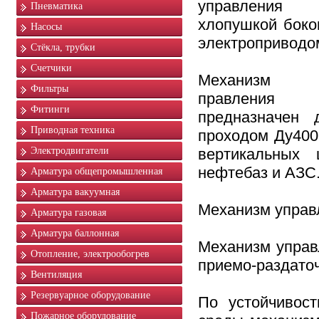
управления
Пневматика
хлопушкой бок
Насосы
электроприводо
Стёкла, трубки
Счетчики
Механизм
Фильтры
правления 
Фитинги
предназначен
Приводная техника
проходом Ду400
Электродвигатели
вертикальных 
нефтебаз и АЗС
Арматура общепромышленная
Арматура вакуумная
Механизм управ
Арматура газовая
Арматура баллонная
Механизм управ
Отопление, электрообогрев
приемо-раздато
Вентиляция
Резервуарное оборудование
По устойчивос
Пожарное оборудование