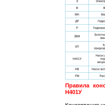
Э
Электр
Ф
Ф
МН
Ма
ДР
Гидр
Р
Гидрора
Золотни
ЗВМ
ма
К
КП
предох
Насос 
Н401У
по
эксце
НВ
Насос вс
РМ
Рас
Правила кон
Н401У