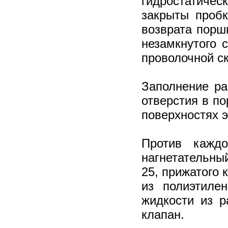
гидростатичес
закрыты проб
возврата порш
незамкнутого 
проволочной ск
Заполнение ра
отверстия в по
поверхностях 
Против кажд
нагнетательны
25, прижатого 
из полиэтиле
жидкости из р
клапан.