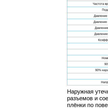
Частота в
Под
Давление 
Давление 
Давление
Давление
Коэффи
Номи
90
90% нара
Напр
Наружная утеч
разъемов и со
плёнки по пов