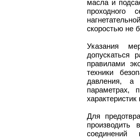
масла и подса
проходного 
нагнетательн
скоростью не б
Указания ме
допускаться 
правилами эк
техники безо
давления, а 
параметрах, 
характеристик 
Для предотвр
производить 
соединений 