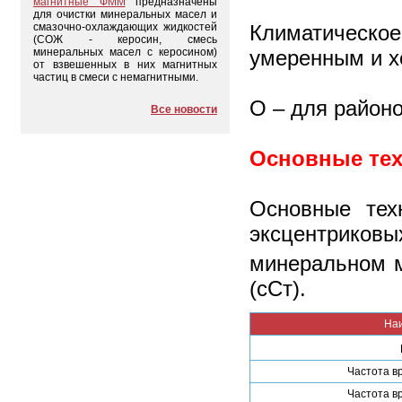
магнитные ФММ
предназначены
для очистки минеральных масел и
Климатическо
смазочно-охлаждающих жидкостей
(СОЖ - керосин, смесь
умеренным и х
минеральных масел с керосином)
от взвешенных в них магнитных
частиц в смеси с немагнитными.
О – для районо
Все новости
Основные тех
Основные тех
эксцентриков
минеральном м
(сСт).
На
Частота в
Частота в