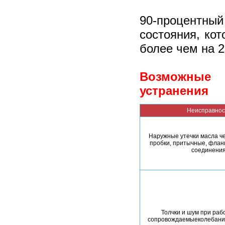
90-процентны
состояния, ко
более чем на 
Возможные 
устранения
Неисправнос
Наружные утечки масла ч
пробки, притычные, флан
соединени
Толчки и шум при раб
сопровождаемыеколебани