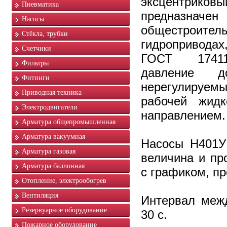
эксцентр
Пневматика
предна
Насосы
общестроител
Стёкла, трубки
гидропривода
Счетчики
ГОСТ 17411-
Фильтры
давление
Фитинги
нерегулируемы
Приводная техника
рабочей жидк
Электродвигатели
направлением.
Арматура общепромышленная
Арматура вакуумная
Насосы Н401У 
Арматура газовая
величина и пр
Арматура баллонная
с графиком, п
Отопление, электрообогрев
Вентиляция
Интервал меж
Резервуарное оборудование
30 с.
Пожарное оборудование