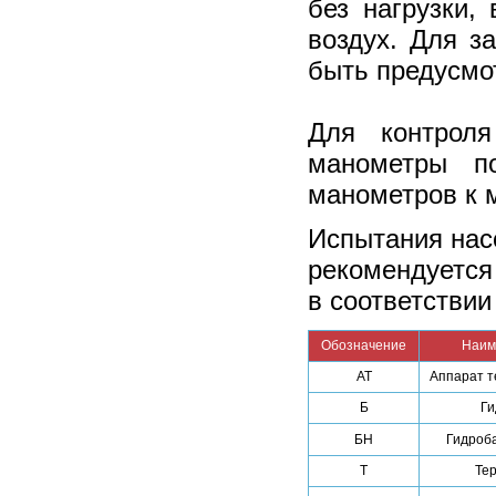
без нагрузки,
воздух. Для з
быть предусмо
Для контрол
манометры п
манометров к 
Испытания нас
рекомендуется
в соответствии
Обозначение
Наим
АТ
Аппарат 
Б
Ги
БН
Гидроб
Т
Те