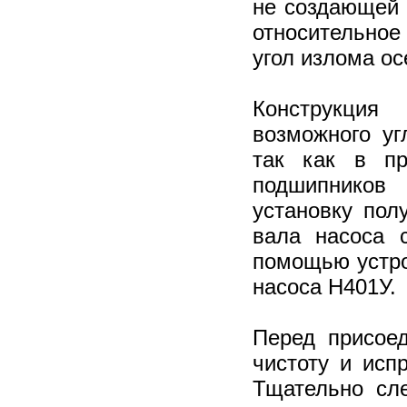
не создающей 
относительное
угол излома ос
Конструкция
возможного у
так как в пр
подшипников 
установку пол
вала насоса 
помощью устро
насоса Н401У.
Перед присое
чистоту и исп
Тщательно сл