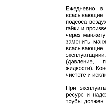
Ежедневно в 
всасывающие 
подсоса возду
гайки и произв
через манжету
заменить манж
всасывающие
эксплуатациии
(давление, 
жидкости). Ко
чистоте и искл
При эксплуат
ресурс и над
трубы должен 