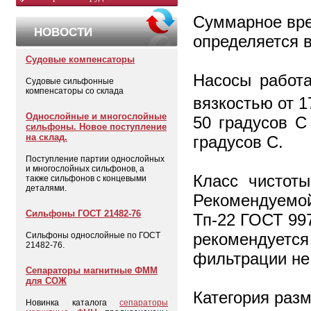
Суммарное врем
НОВОСТИ
определяется в
Судовые компенсаторы
Насосы работ
Судовые сильфонные
компенсаторы со склада
вязкостью от 1
Однослойные и многослойные
50 градусов С
сильфоны. Новое поступление
на склад.
градусов С.
Поступление партии однослойных
и многослойных сильфонов, а
Класс чистот
также сильфонов с концевыми
деталями.
Рекомендуемо
Сильфоны ГОСТ 21482-76
Тп-22 ГОСТ 997
рекомендует
Сильфоны однослойные по ГОСТ
21482-76.
фильтрации не
Сепараторы магнитные ФММ
для СОЖ
Категория раз
Новинка каталога
сепараторы