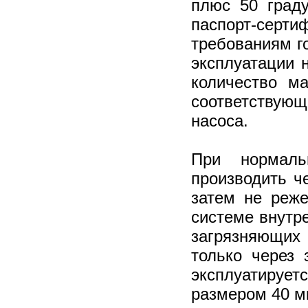
плюс 50 град
паспорт-сер
требованиям г
эксплуатации 
количество м
соответствую
насоса.
При нормаль
производить ч
затем не реж
системе внутр
загрязняющих
только через 
эксплуатируе
размером 40 м