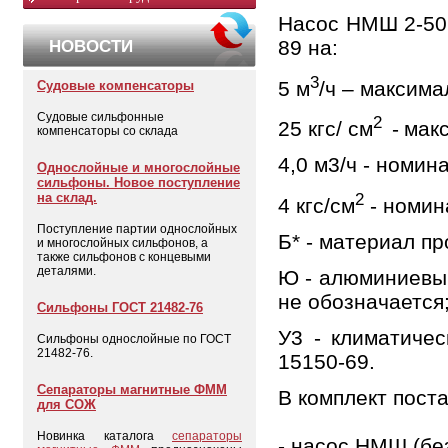
Насос НМШ 2-50 
89 на:
НОВОСТИ
3
5 м
/ч – максима
Судовые компенсаторы
Судовые сильфонные
2
25 кгс/ см
-
мак
компенсаторы со склада
4,0 м3/ч - номин
Однослойные и многослойные
сильфоны. Новое поступление
2
на склад.
4 кгс/см
- номин
Поступление партии однослойных
Б* - материал пр
и многослойных сильфонов, а
также сильфонов с концевыми
деталями.
Ю - алюминиевый
не обозначается
Сильфоны ГОСТ 21482-76
У3 - климатиче
Сильфоны однослойные по ГОСТ
21482-76.
15150-69.
Сепараторы магнитные ФММ
В комплект поста
для СОЖ
Новинка каталога
сепараторы
- насос НМШ (без