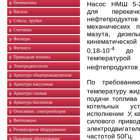
Пневматика
Насос НМШ 5-2
для перека
Насосы
нефтепро
Стёкла, трубки
механических п
Счетчики
мазута, дизел
Фильтры
кинематическо
-4
Фитинги
0,18-10
до 1
температурой 
Приводная техника
нефтепродуктов 
Электродвигатели
Арматура общепромышленная
По требованию
Арматура вакуумная
температуру жи
Арматура газовая
подачи топлива
Арматура баллонная
котельных уст
Отопление, электрообогрев
исполнении У, к
силового приво
Вентиляция
электродвигате
Резервуарное оборудование
частотой 50Гц.
Пожарное оборудование