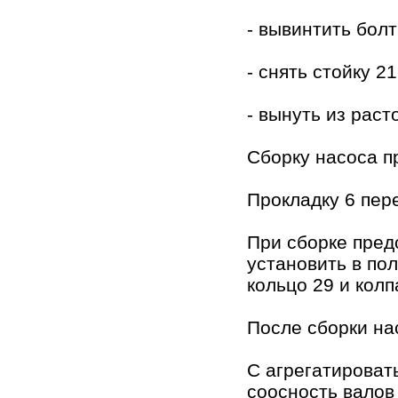
- вывинтить бол
- снять стойку 2
- вынуть из расто
Сборку насоса п
Прокладку 6 пер
При сборке пред
установить в по
кольцо 29 и колп
После сборки на
С агрегатироват
соосность валов