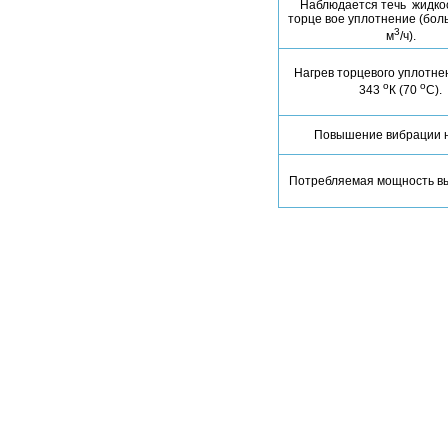
Наблюдается течь жидко
торце вое уплотнение (бол
3
м
/ч).
Нагрев торцевого уплотн
о
о
343
К (70
С).
Повышение вибрации н
Потребляемая мощность в