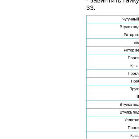
- завинтить гайк
33.
Чугунный
Втулка по
Ротор в
Бо
Ротор в
Прокл
Крыш
Прокл
Проб
Пруж
Ш
Втулка по
Втулка по
Уплотне
Прокл
Крыш