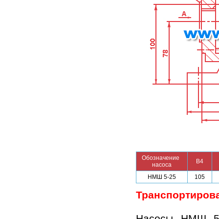
Обозначение
В4
насоса
НМШ 5-25
105
Транспортирова
Насосы НМШ 5-