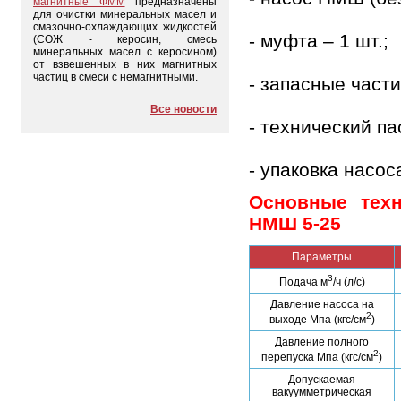
магнитные ФММ
предназначены
для очистки минеральных масел и
смазочно-охлаждающих жидкостей
- муфта – 1 шт.;
(СОЖ - керосин, смесь
минеральных масел с керосином)
от взвешенных в них магнитных
частиц в смеси с немагнитными.
- запасные части
Все новости
- технический па
- упаковка насос
Основные техн
НМШ 5-25
Параметры
3
Подача м
/ч (л/с)
Давление насоса на
2
выходе Мпа (кгс/см
)
Давление полного
2
перепуска Мпа (кгс/см
)
Допускаемая
вакуумметрическая