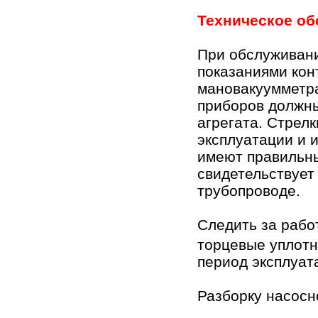
Техническое об
При обслуживани
показаниями
кон
мановакуумметра
приборов должн
агрегата. Стрел
эксплуатации и 
имеют правильны
свидетельствует
трубопроводе.
Следить за рабо
торцевые уплотн
период эксплуат
Разборку насосн