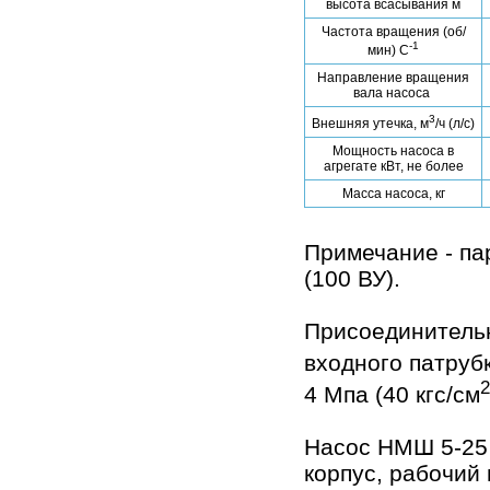
высота всасывания м
Частота вращения (об/
-1
мин) С
Направление вращения
вала насоса
3
Внешняя утечка, м
/ч (л/с)
Мощность насоса в
агрегате кВт, не более
Масса насоса, кг
Примечание - па
(100 ВУ).
Присоединитель
входного патрубк
2
4 Мпа (40 кгс/см
Насос НМШ 5-25 
корпус, рабочий